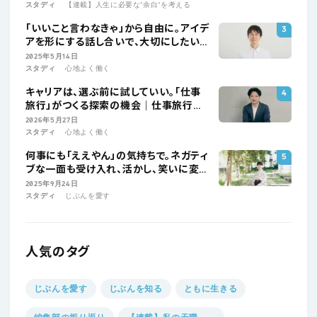
人
スタディ
【連載】人生に必要な“余白“を考える
「いいこと言わなきゃ」から自由に。アイデ
アを形にする話し合いで、大切にしたいこ
と│高橋晋平さんインタビュー
2025年5月14日
スタディ
心地よく働く
キャリアは、選ぶ前に試していい。「仕事
旅行」がつくる探索の機会｜仕事旅行社・
田中翼さん
2026年5月27日
スタディ
心地よく働く
何事にも「ええやん」の気持ちで。ネガティ
ブな一面も受け入れ、活かし、笑いに変え
る
2025年9月24日
スタディ
じぶんを愛す
人気のタグ
じぶんを愛す
じぶんを知る
ともに生きる