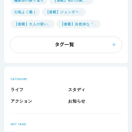
編集部の振り返り
【連載】私の天職、見つけました。
心地よく働く
【連載】ジェンダーのmado
【連載】大人の習いごと図鑑
【連載】自然体な「自己表現」に向き合う
一問一答
【連載】自然体探究室
タグ一覧
【連載】人生に必要な“余白“を考える
CATEGORY
ライフ
スタディ
アクション
お知らせ
HOT TAGS