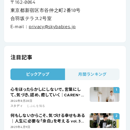
〒162-0064
東京都新宿区市谷仲之町2番10号
合羽坂テラス2号室
E-mail：
privacy@skybabies.jp
注目記事
ピックアップ
月間ランキング
心をほったらかしにしないで。言葉にし
て、気づき、認め、癒していく｜CAREN・松
浦桃子
2024年8月28日
スタディ
じぶんを知る
何もしないからこそ、気づける幸せもある
｜人生に必要な「余白」を考える vol.3
ぼーっとする大会プロデューサー・古井敬
2025年4月9日