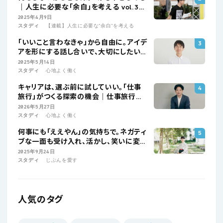
｜人生に必要な「余白」を考える vol.3
ぼーっとする大会プロデューサー・古井敬
2025年4月9日
人
スタディ
【連載】人生に必要な“余白“を考える
「いいこと言わなきゃ」から自由に。アイデ
アを形にする話し合いで、大切にしたいこ
と│高橋晋平さんインタビュー
2025年5月14日
スタディ
心地よく働く
キャリアは、選ぶ前に試していい。「仕事
旅行」がつくる探索の機会｜仕事旅行社・
田中翼さん
2026年5月27日
スタディ
心地よく働く
何事にも「ええやん」の気持ちで。ネガティ
ブな一面も受け入れ、活かし、笑いに変え
る
2025年9月24日
スタディ
じぶんを愛す
人気のタグ