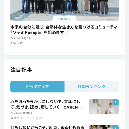
NEWS
本来の自分に還り、自然体な生き方を見つけるコミュニティ
「ソラミドpeople」を始めます！！
2025年10月3日
お知らせ
注目記事
ピックアップ
月間ランキング
心をほったらかしにしないで。言葉にし
て、気づき、認め、癒していく｜CAREN・松
浦桃子
2024年8月28日
スタディ
じぶんを知る
何もしないからこそ、気づける幸せもある