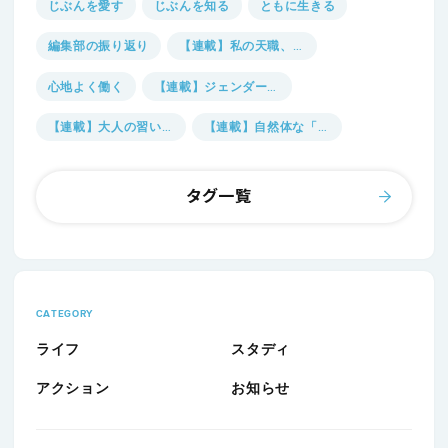
じぶんを愛す
じぶんを知る
ともに生きる
編集部の振り返り
【連載】私の天職、見つけました。
心地よく働く
【連載】ジェンダーのmado
【連載】大人の習いごと図鑑
【連載】自然体な「自己表現」に向き合う
一問一答
【連載】自然体探究室
タグ一覧
【連載】人生に必要な“余白“を考える
CATEGORY
ライフ
スタディ
アクション
お知らせ