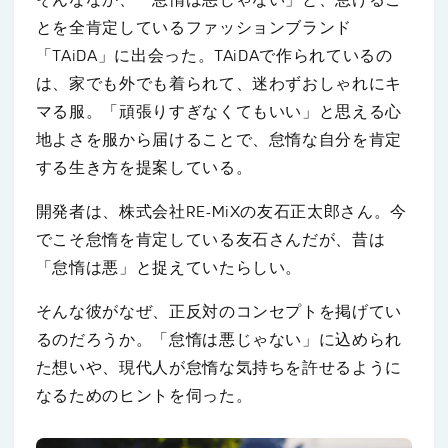
そんななか、「怠惰は悪じゃない」と、怠けるこ
とを全肯定しているファッションブランド
「TAiDA」に出会った。TAiDAで作られているの
は、家でも外でも着られて、迷わずおしゃれにキ
マる服。「頑張りすぎなくてもいい」と思える心
地よさを服から届けることで、怠惰な自分を肯定
する生き方を提案している。
開発者は、株式会社RE-MiXの友石正太郎さん。今
でこそ怠惰を肯定している友石さんだが、昔は
「怠惰は悪」と捉えていたらしい。
そんな彼がなぜ、正反対のコンセプトを掲げてい
るのだろうか。「怠惰は悪じゃない」に込められ
た想いや、現代人が怠惰な気持ちを許せるように
なるためのヒントを伺った。