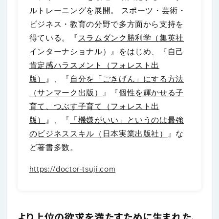
ルトレーニングを展開。 スポーツ・芸術・
ビジネス・教育の分野で多方面から支持を
得ている。『
スラムダンク勝利学（集英社
インターナショナル）
』をはじめ、『
自己
肯定感ハラスメント（フォレスト出
版）
』、『
自分を「ごきげん」にする方法
（サンマーク出版）
』『
個性を輝かせる子
育て、つぶす子育て（フォレスト出
版）
』、『
「機嫌がいい」というのは最強
のビジネススキル（日本実業出版社）
』な
ど著書多数。
https://doctor-tsuji.com
より上位の欲求を満たすために生まれた、