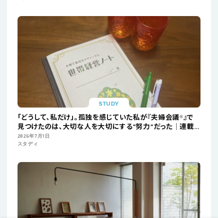
STUDY
「どうして、私だけ」。孤独を感じていた私が『夫婦会議®︎』で
見つけたのは、大切な人を大切にする“努力”だった│連載
「ひとりじゃない子育て」Vol.3 長廣 百合子さん・遥さん
2026年7月1日
スタディ