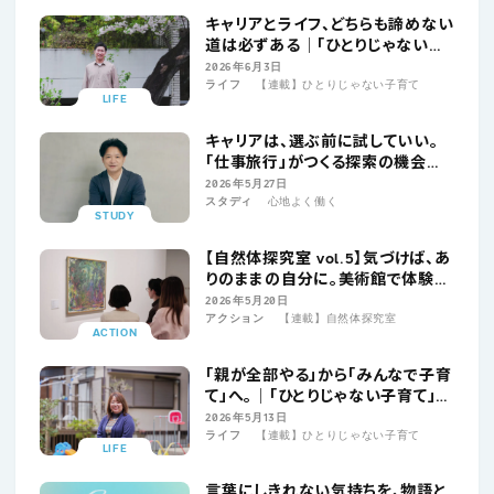
キャリアとライフ、どちらも諦めない
道は必ずある│「ひとりじゃない子
育て」Vol.2 上原達也さん（XTalent
2026年6月3日
ライフ
【連載】ひとりじゃない子育て
株式会社代表）
LIFE
キャリアは、選ぶ前に試していい。
「仕事旅行」がつくる探索の機会｜
仕事旅行社・田中翼さん
2026年5月27日
スタディ
心地よく働く
STUDY
【自然体探究室 vol.5】気づけば、あ
りのままの自分に。美術館で体験し
た“自然体”の時間「大人のやさしい
2026年5月20日
アクション
【連載】自然体探究室
アートゼミ」
ACTION
「親が全部やる」から「みんなで子育
て」へ。│「ひとりじゃない子育て」
Vol.1 光本歩さん（NPO法人ウィー
2026年5月13日
ライフ
【連載】ひとりじゃない子育て
ズ）
LIFE
言葉にしきれない気持ちを、物語と