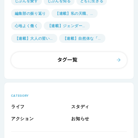
じぶんを愛す
じぶんを知る
ともに生きる
編集部の振り返り
【連載】私の天職、見つけました。
心地よく働く
【連載】ジェンダーのmado
【連載】大人の習いごと図鑑
【連載】自然体な「自己表現」に向き合う
一問一答
【連載】自然体探究室
タグ一覧
【連載】人生に必要な“余白“を考える
CATEGORY
ライフ
スタディ
アクション
お知らせ