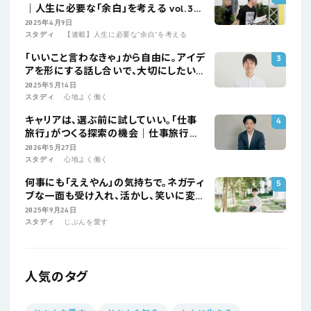
｜人生に必要な「余白」を考える vol.3
ぼーっとする大会プロデューサー・古井敬
2025年4月9日
人
スタディ
【連載】人生に必要な“余白“を考える
「いいこと言わなきゃ」から自由に。アイデ
アを形にする話し合いで、大切にしたいこ
と│高橋晋平さんインタビュー
2025年5月14日
スタディ
心地よく働く
キャリアは、選ぶ前に試していい。「仕事
旅行」がつくる探索の機会｜仕事旅行社・
田中翼さん
2026年5月27日
スタディ
心地よく働く
何事にも「ええやん」の気持ちで。ネガティ
ブな一面も受け入れ、活かし、笑いに変え
る
2025年9月24日
スタディ
じぶんを愛す
人気のタグ