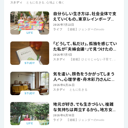
スタディ
ともに生きる, 心地よく働く
自分らしい生き方は、社会全体で支
えていくもの。東京レインボープラ
イド・佐藤 ユウコさん｜連載「ジェ
2026年7月22日
ライフ
【連載】ジェンダーのmado
ンダーのmado」
LIFE
「どうして、私だけ」。孤独を感じてい
た私が『夫婦会議®︎』で見つけたの
は、大切な人を大切にする“努力”だ
2026年7月1日
スタディ
【連載】ひとりじゃない子育て, ともに生きる
った│連載「ひとりじゃない子育て」
STUDY
Vol.3 長廣 百合子さん・遥さん
気を遣い、顔色をうかがってしまう
人へ。心理学者・舟木彩乃さんに聞
く、自分を守るコミュニケーション
2026年6月24日
スタディ
ともに生きる
STUDY
地元が好き、でも生きづらい。複雑
な気持ちは両立するから。地方女子
プロジェクト・山本蓮さん｜連載
2026年6月10日
ライフ
【連載】ジェンダーのmado
「ジェンダーのmado」
LIFE