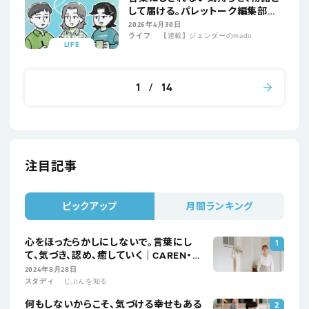
して届ける。パレットーク編集部が
ひらく“つながり”の場｜ジェンダー
2026年4月30日
ライフ
【連載】ジェンダーのmado
のmado連載
LIFE
1
14
注目記事
ピックアップ
月間ランキング
心をほったらかしにしないで。言葉にし
て、気づき、認め、癒していく｜CAREN・松
浦桃子
2024年8月28日
スタディ
じぶんを知る
何もしないからこそ、気づける幸せもある